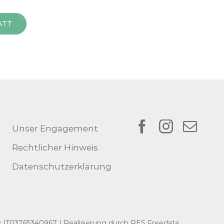
ATT
Unser Engagement
Rechtlicher Hinweis
Datenschutzerklärung
:
IT03765340967 | Realisierung durch
RES Freedata