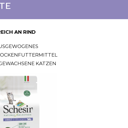
TE
REICH AN RIND
USGEWOGENES
ROCKENFUTTERMITTEL
GEWACHSENE KATZEN