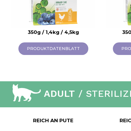
350g / 1,4kg / 4,5kg
350
PRODUKTDATENBLATT
PRO
ADULT
/ STERILI
REICH AN PUTE
REI