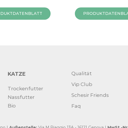
DUKTDATENBLATT
PRODUKTDATENBL
Qualität
KATZE
Vip Club
Trockenfutter
Schesir Friends
Nassfutter
Bio
Faq
ano |
Außenstelle:
Via M.Piaggio 13A - 16121 Genova |
MwSt.-Nr