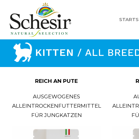
Skip
to
STARTS
content
KITTEN
/ ALL BREE
REICH AN PUTE
R
AUSGEWOGENES
A
ALLEINTROCKENFUTTERMITTEL
ALLEINT
FÜR JUNGKATZEN
FÜ