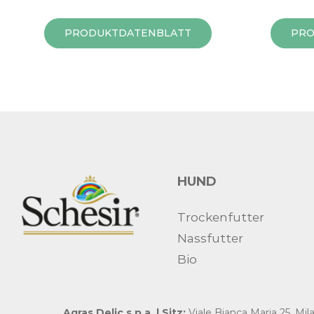
PRODUKTDATENBLATT
PRO
HUND
Trockenfutter
Nassfutter
Bio
Agras Delic s.p.a. | Sitz:
Viale Bianca Maria 25, Mil